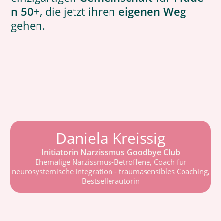
n 50+
, die jetzt ihren
eigenen Weg
gehen.
Daniela Kreissig
Initiatorin Narzissmus Goodbye Club
Ehemalige Narzissmus-Betroffene, Coach für
neurosystemische Integration - traumasensibles Coaching,
Bestsellerautorin