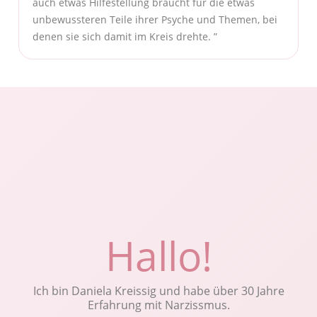
auch etwas Hilfestellung braucht für die etwas
unbewussteren Teile ihrer Psyche und Themen, bei
denen sie sich damit im Kreis drehte. ”
Zertifizierter Coach für NI Neurosystemische Integration® und ganzheitlich-integrative Trauma Arbeit
Hallo!
Ich bin Daniela Kreissig und habe über 30 Jahre
Erfahrung mit Narzissmus.