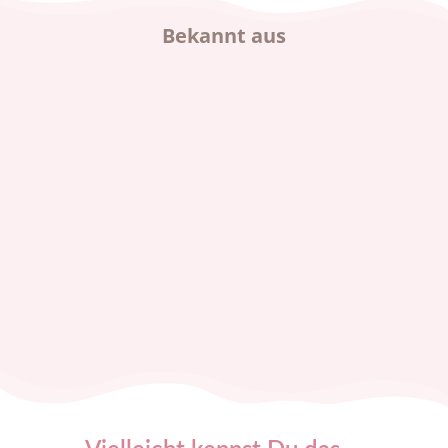
Bekannt aus