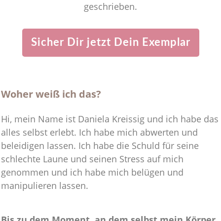
geschrieben.
Sicher Dir jetzt Dein Exemplar
Woher weiß ich das?
Hi, mein Name ist Daniela Kreissig und ich habe das
alles selbst erlebt. Ich habe mich abwerten und
beleidigen lassen. Ich habe die Schuld für seine
schlechte Laune und seinen Stress auf mich
genommen und ich habe mich belügen und
manipulieren lassen.
Bis zu dem Moment, an dem selbst mein Körper