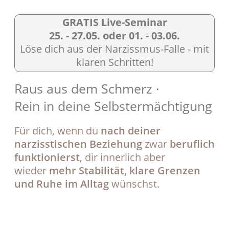
GRATIS Live-Seminar
25. - 27.05. oder 01. - 03.06.
Löse dich aus der Narzissmus-Falle - mit
klaren Schritten!
Raus aus dem Schmerz ·
Rein in deine Selbstermächtigung
Für dich, wenn du
nach deiner
narzisstischen Beziehung
zwar
beruflich
funktionierst
, dir innerlich aber
wieder
mehr Stabilität, klare Grenzen
und Ruhe im Alltag
wünschst.
Meinen Platz im 0,- € Live-Seminar
sichern