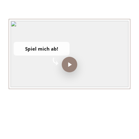
Spiel mich ab!
◉
Live &
für 0,- Euro
·
25. - 27.05. oder 01. - 
Uhr
◉
Mit Daniela Kreissig