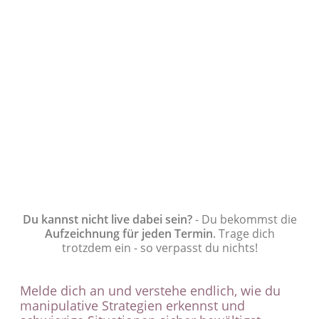
26. Mai/ 02. Juni
·
20 
& Stress entkoppeln
dass innere Ruhe wie
Kontrolle, Disziplin 
Du bekommst erste Sc
Nervensystem entlas
27. Mai/ 03. Juni
·
20 
Grenzen & neue Iden
dich neu zu definiere
Reaktion auf das Au
innere Sicherheit, k
stimmigeres Bild von 
Du kannst nicht live dabei sein?
- Du bekommst die
Aufzeichnung für jeden Termin
. Trage dich
trotzdem ein - so verpasst du nichts!
Melde dich an und verstehe endlich, wie du
manipulative Strategien erkennst und