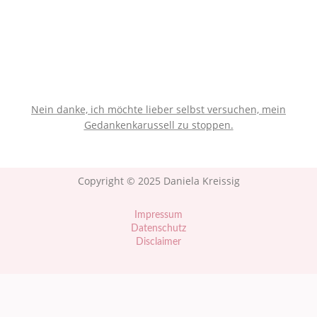
Ja, ich möchte mein
Gedankenkarussell jetzt
stoppen.
Nein danke, ich möchte lieber selbst versuchen, mein
Gedankenkarussell zu stoppen.
Copyright ©
2025
Daniela Kreissig
Impressum
Datenschutz
Disclaimer